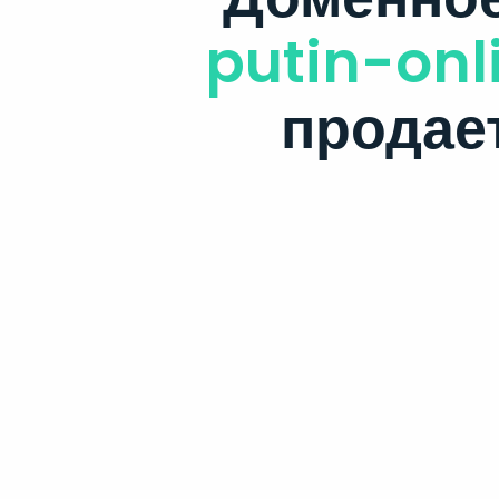
putin-onl
продае