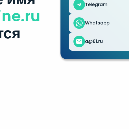
Telegram
ine.ru
Whatsapp
тся
a@61.ru