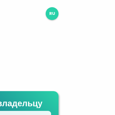
RU
владельцу