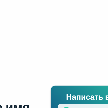
Написать 
 имя